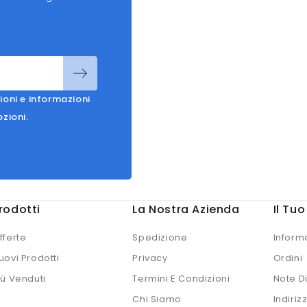
ioni e informazioni
ozioni.
rodotti
La Nostra Azienda
Il Tu
fferte
Spedizione
Inform
uovi Prodotti
Privacy
Ordini
iù Venduti
Termini E Condizioni
Note D
Chi Siamo
Indirizz