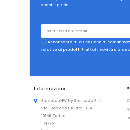
sconti speciali
Acconsento alla ricezione di comunicaz
relative ai prodotti trattati, novità e prom
Informazioni
P
StarcodeHW by Starcode S.r.l.
O
Via Ludovico Bellardi 36A
N
10146 Torino
P
Torino