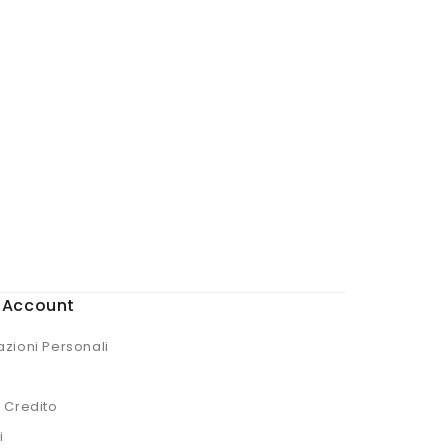
o Account
azioni Personali
i Credito
i