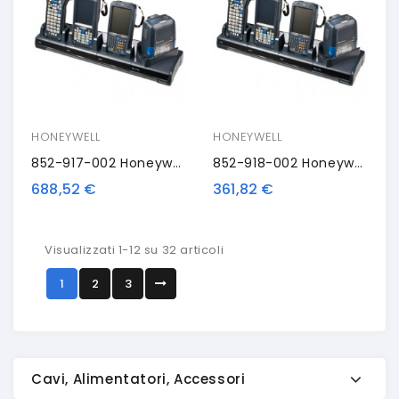
HONEYWELL
HONEYWELL
852-917-002 Honeywell FlexDock Quad Dock, Ethernet
852-918-002 Honeywell Flexdock, Dual Slot Dockingstation
688,52 €
361,82 €
Visualizzati 1-12 su 32 articoli
1
2
3
Cavi, Alimentatori, Accessori