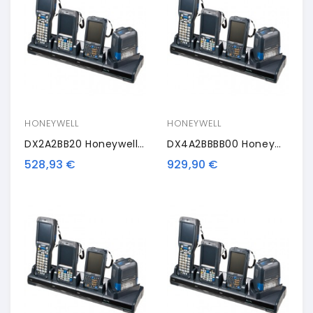
HONEYWELL
HONEYWELL
DX2A2BB20 Honeywell FlexDock Battery Charging Station, 4 Slots
DX4A2BBBB00 Honeywell FlexDock Battery Charging Station, 8 Slots
528,93 €
929,90 €