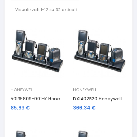
Visualizzati 1-12 su 32 articoli
HONEYWELL
HONEYWELL
50135809-001-K Honeywell FlexDock Cup
DX1A02B20 Honeywell FlexDock Desktop Dock
85,63 €
366,34 €