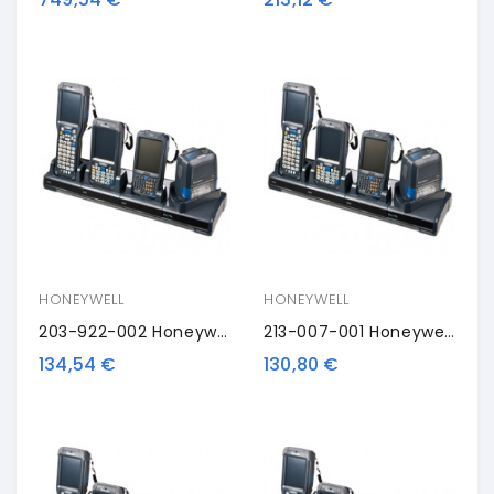
HONEYWELL
HONEYWELL
203-922-002 Honeywell FlexDock Cup
213-007-001 Honeywell FlexDock Cup
134,54 €
130,80 €