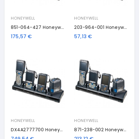
HONEYWELL
HONEYWELL
851-064-427 Honeywell Power Supply
203-964-001 Honeywell FlexDock Cup
175,57 €
57,13 €
HONEYWELL
HONEYWELL
DX4A2777700 Honeywell FlexDock Quad-Dockingstation, Charging Only
871-238-002 Honeywell Modem Module
749,54 €
213,12 €