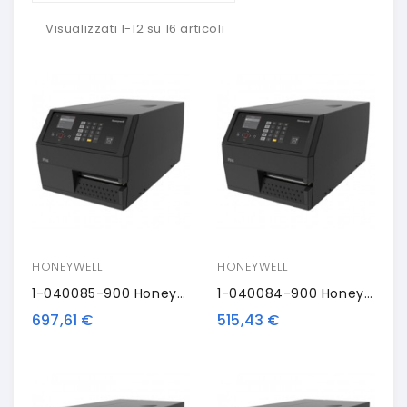
Visualizzati 1-12 su 16 articoli
HONEYWELL
HONEYWELL
1-040085-900 Honeywell Printhead PX6iC, 12 Dots/mm (300dpi)
1-040084-900 Honeywell Printhead, 8 Dots/mm (203dpi)
697,61 €
515,43 €