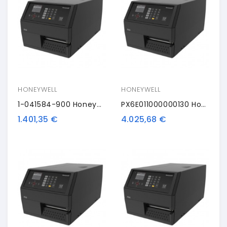
HONEYWELL
HONEYWELL
1-041584-900 Honeywell Cutter
PX6E011000000130 Honeywell PX6i, 12 Punti /mm (300dpi), Disp. (colour), RTC, Multi-IF (Ethernet)
1.401,35 €
4.025,68 €