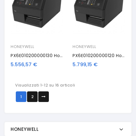
HONEYWELL
HONEYWELL
PX6E010200000130 Honeywell PX6i, 12 Punti /mm (300dpi), Disp. (colour), RTC, RFID, Multi-IF (Ethernet)
PX6E010200000120 Honeywell PX6i, 8 Punti /mm (203dpi), Disp. (colour), RTC, RFID, Multi-IF (Ethernet)
5.556,57 €
5.799,15 €
Visualizzati 1-12 su 16 articoli
1
2
HONEYWELL