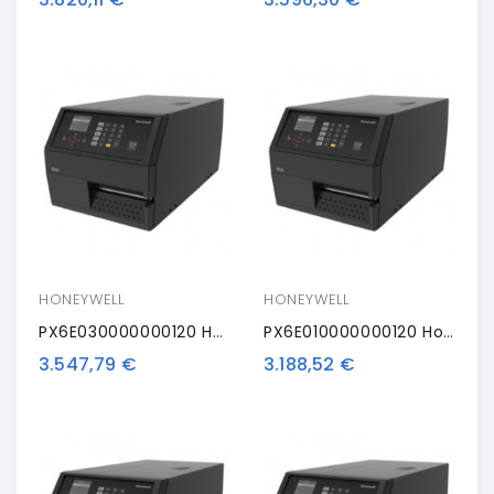
HONEYWELL
HONEYWELL
PX6E030000000120 Honeywell PX6i, 8 Punti /mm (203dpi), Disp. (colour), RTC, WLAN, Multi-IF (Ethernet)
PX6E010000000120 Honeywell PX6i, 8 Punti /mm (203dpi), Disp. (colour), RTC, Multi-IF (Ethernet)
3.547,79 €
3.188,52 €