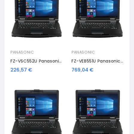
PANASONIC
PANASONIC
FZ-VSC552U Panasonic Smart Card Reader
FZ-VEB551U Panasonic Office Dock
226,57 €
769,04 €