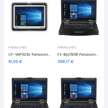
PANASONIC
PANASONIC
CF-VNP023U Panasonic Stylus, Digitizer
FZ-BAZ1908 Panasonic RAM Module, DDR4
91,50 €
368,17 €