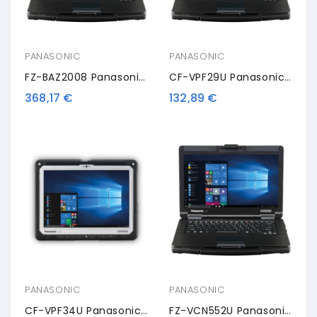
PANASONIC
PANASONIC
FZ-BAZ2008 Panasonic RAM Module
CF-VPF29U Panasonic Screen Protector
368,17 €
132,89 €
PANASONIC
PANASONIC
CF-VPF34U Panasonic Screen Protector, Pack Of 10
FZ-VCN552U Panasonic Extended I/O Port