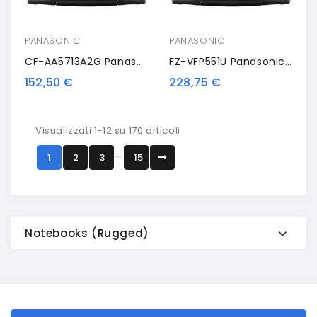
PANASONIC
PANASONIC
CF-AA5713A2G Panasonic Spare Power Supply
FZ-VFP551U Panasonic Finger Print Reader
152,50 €
228,75 €
Visualizzati 1-12 su 170 articoli
…
1
2
3
15
Notebooks (rugged)