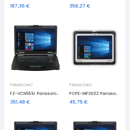
187,36 €
358,27 €
PANASONIC
PANASONIC
FZ-VCN551U Panasonic Extended I/O Port
PCPE-INFSS02 Panasonic Shoulder Strap
351,48 €
45,75 €