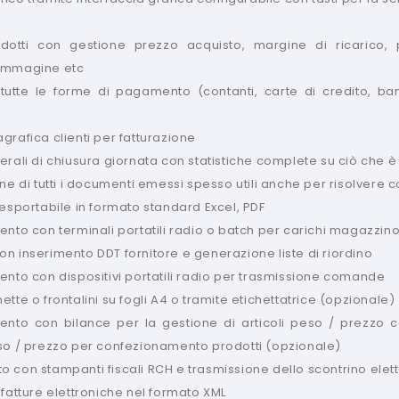
odotti con gestione prezzo acquisto, margine di ricarico, p
immagine etc
tutte le forme di pagamento (contanti, carte di credito, ba
grafica clienti per fatturazione
erali di chiusura giornata con statistiche complete su ciò che è
one di tutti i documenti emessi spesso utili anche per risolvere 
 esportabile in formato standard Excel, PDF
ento con terminali portatili radio o batch per carichi magazzino
n inserimento DDT fornitore e generazione liste di riordino
ento con dispositivi portatili radio per trasmissione comande
tte o frontalini su fogli A4 o tramite etichettatrice (opzionale)
mento con bilance per la gestione di articoli peso / prezzo
so / prezzo per confezionamento prodotti (opzionale)
 con stampanti fiscali RCH e trasmissione dello scontrino elet
 fatture elettroniche nel formato XML