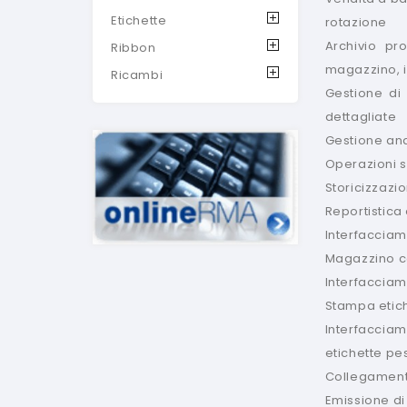
Etichette
rotazione
Archivio pr
Ribbon
magazzino, 
Ricambi
Gestione di 
dettagliate
Gestione ana
Operazioni s
Storicizzazi
Reportistica
Interfacciam
Magazzino co
Interfacciam
Stampa etiche
Interfaccia
etichette pe
Collegamento
Emissione di