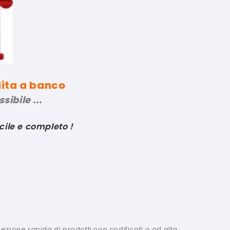
dita a banco
sibile ...
cile e completo !
lezione rapida di prodotti non codificati o ad alta