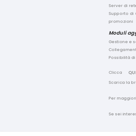
Server di ret
Supporto di 
promozioni
Moduli agg
Gestione e sc
Collegamento
Possibilità 
Clicca
QU
Scarica la b
Per maggiori
Se sei intere