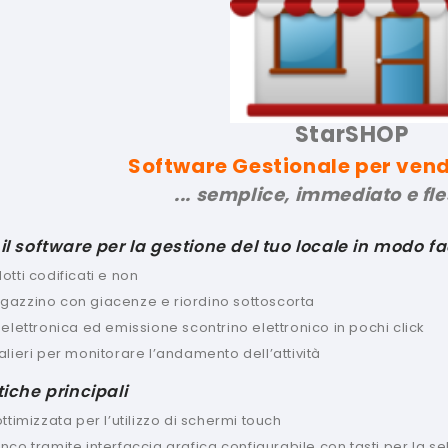
StarSHOP
Software Gestionale per ven
... semplice, immediato e fles
il software per la gestione del tuo locale in modo fa
tti codificati e non
azzino con giacenze e riordino sottoscorta
 elettronica ed emissione scontrino elettronico in pochi click
alieri per monitorare l’andamento dell’attività
tiche principali
ttimizzata per l’utilizzo di schermi touch
co tramite interfaccia grafica configurabile con tasti per la se