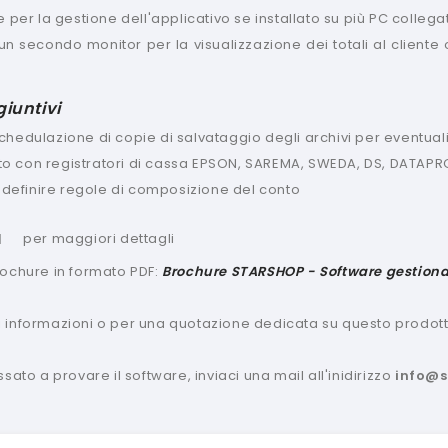
e per la gestione dell'applicativo se installato su più PC collegat
un secondo monitor per la visualizzazione dei totali al cliente 
iuntivi
hedulazione di copie di salvataggio degli archivi per eventuali 
 con registratori di cassa EPSON, SAREMA, SWEDA, DS, DATAPRO
di definire regole di composizione del conto
per maggiori dettagli
I
rochure in formato PDF:
Brochure STARSHOP - Software gestiona
 informazioni o per una quotazione dedicata su questo prodotto
ssato a provare il software, inviaci una mail all'inidirizzo
info@s