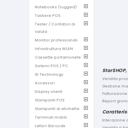
Notebooks (rugged)
Tastiere POS
Tester / Contatori di
valuta
Monitor professionali
Infrastruttura WLAN
Cassette portamonete
Sistemi POS / PC
StarSHOP, 
ID Technology
Vendita prodo
Accessori
Gestione mag
Display clienti
Fatturazione
Stampanti POS
Report giorn
Stampanti di etichette
Caratteris
Terminali mobili
Interazione o
Lettori Barcode
Vendita a ban