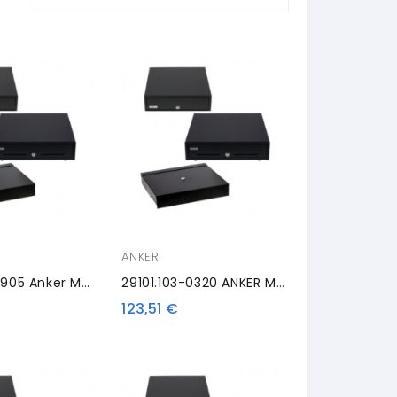
ANKER
29101.103-0905 Anker Mounting Frame Set
29101.103-0320 ANKER MDX18, Antracite
123,51 €