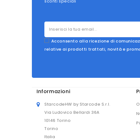
sconti speciali
Acconsento alla ricezione di comunicaz
relative ai prodotti trattati, novità e prom
Informazioni
P
StarcodeHW by Starcode S.r.l.
O
Via Ludovico Bellardi 36A
N
10146 Torino
P
Torino
Italia