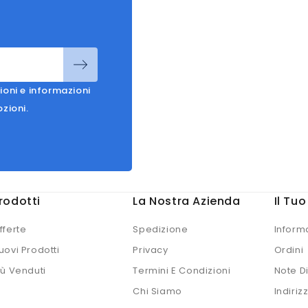
ioni e informazioni
ozioni.
rodotti
La Nostra Azienda
Il Tu
fferte
Spedizione
Inform
uovi Prodotti
Privacy
Ordini
iù Venduti
Termini E Condizioni
Note D
Chi Siamo
Indirizz