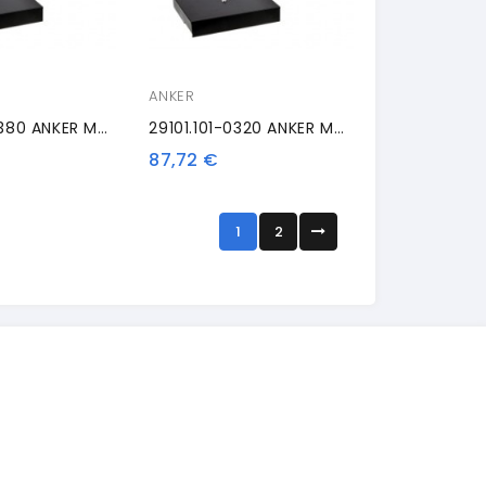
ANKER
29101.101-0380 ANKER MDX13E, Bianco
29101.101-0320 ANKER MDX13E, Kit, Antracite
87,72 €
1
2