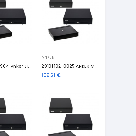
ANKER
29101.102-0904 Anker Lid, Identical Locks
29101.102-0025 ANKER MDX16, Kit, Antracite
109,21 €