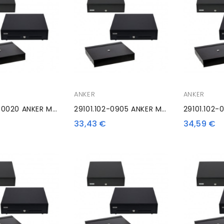
ANKER
ANKER
29101.103-0020 ANKER MDX18, Kit, Antracite
29101.102-0905 ANKER MDX16 Mounting Frame Set
33,43 €
34,59 €