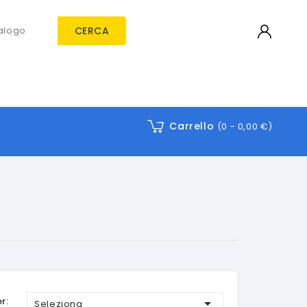
CERCA
Carrello
(0 -
0,00 €
)
r:

Seleziona