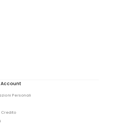
o Account
azioni Personali
i Credito
i