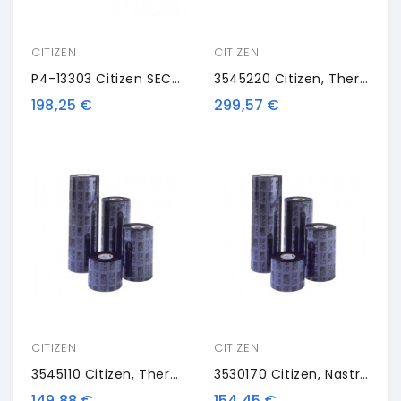
CITIZEN
CITIZEN
P4-13303 Citizen SECURE PACK, Rotolo Etichette, Nastro Colorato, Resina, 50x30mm
3545220 Citizen, Thermal Transfer Ribbon, Resin, 220mm, 4 Rolls/box
198,25 €
299,57 €
CITIZEN
CITIZEN
3545110 Citizen, Thermal Transfer Ribbon, Resin, 110mm, 4 Rolls/box
3530170 Citizen, Nastro Trasportatore Termico, Resina, 170 Mm
149,88 €
154,45 €