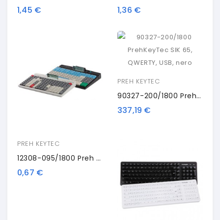
1,45 €
1,36 €
PREH KEYTEC
90327-200/1800 PrehKeyTec SIK 65, QWERTY, USB, Nero
337,19 €
PREH KEYTEC
12308-095/1800 Preh 1-Key
0,67 €