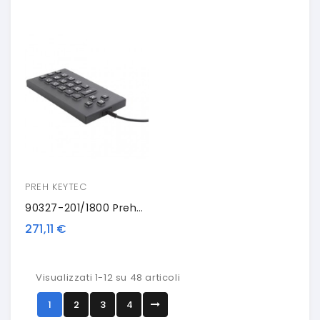
PREH KEYTEC
90327-201/1800 PrehKeyTec SIK 21, Num., USB, Nero
271,11 €
Visualizzati 1-12 su 48 articoli
1
2
3
4