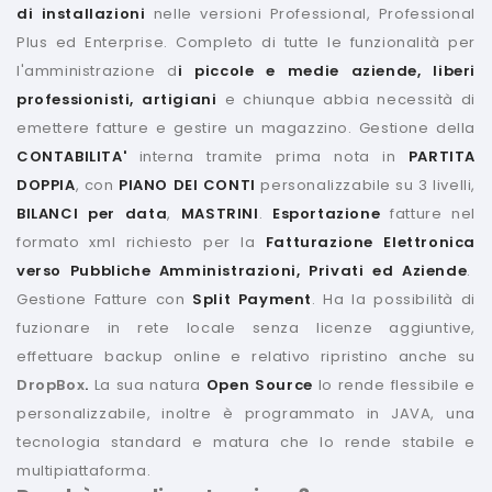
di installazioni
nelle versioni Professional, Professional
Plus ed Enterprise. Completo di tutte le funzionalità per
l'amministrazione d
i piccole e medie aziende, liberi
professionisti, artigiani
e chiunque abbia necessità di
emettere fatture e gestire un magazzino. Gestione della
CONTABILITA'
interna tramite prima nota in
PARTITA
DOPPIA
, con
PIANO DEI CONTI
personalizzabile su 3 livelli,
BILANCI per data
,
MASTRINI
.
Esportazione
fatture nel
formato xml richiesto per la
Fatturazione Elettronica
verso Pubbliche Amministrazioni, Privati ed Aziende
.
Gestione Fatture con
Split Payment
. Ha la possibilità di
fuzionare in rete locale senza licenze aggiuntive,
effettuare backup online e relativo ripristino anche su
DropBox
.
La sua natura
Open Source
lo rende flessibile e
personalizzabile, inoltre è programmato in JAVA, una
tecnologia standard e matura che lo rende stabile e
multipiattaforma.