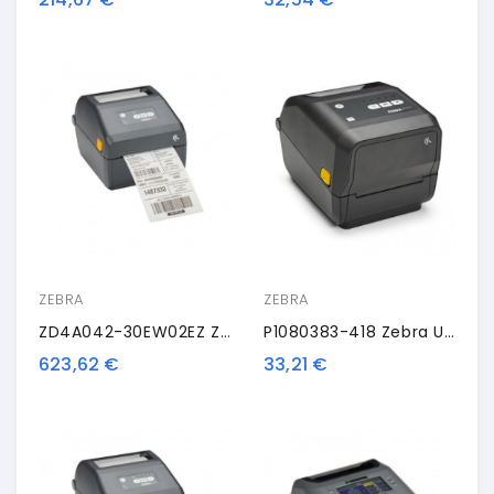
ZEBRA
ZEBRA
ZD4A042-30EW02EZ Zebra ZD421t, 8 Punti /mm (203dpi), RTC, USB, USB Host, BT, WLAN
P1080383-418 Zebra Upgrade Kit, Dispenser
623,62 €
33,21 €