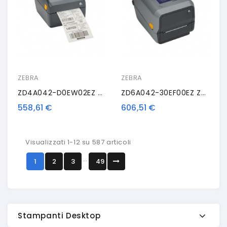
ZEBRA
ZEBRA
ZD4A042-D0EW02EZ Zebra ZD421d, 8 Punti /mm (203dpi), RTC, USB, USB Host, BT, WLAN
ZD6A042-30EF00EZ Zebra ZD621t, 8 Punti /mm (203dpi), RTC, USB, USB Host, RS232, BT (BLE), Ethernet, Grigio
558,61 €
606,51 €
Visualizzati 1-12 su 587 articoli
…
1
2
3
49
Stampanti Desktop