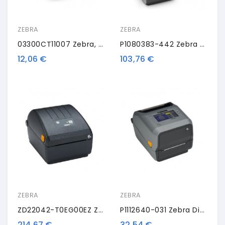
ZEBRA
ZEBRA
03300CT11007 Zebra, Nastro Trasportatore Termico, Cera/resina, 110 Mm
P1080383-442 Zebra Upgrade Kit, Ethernet
12,06 €
103,76 €
ZEBRA
ZEBRA
ZD22042-T0EG00EZ Zebra ZD220, 8 Punti /mm (203dpi), EPLII, ZPLII, USB
P1112640-031 Zebra Dispenser, Kit
214,67 €
32,54 €