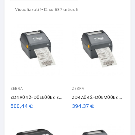
Visualizzati 1-12 su 587 articoli
ZEBRA
ZEBRA
ZD4A042-D0EE00EZ Zebra ZD421d, 8 Punti /mm (203dpi), RTC, USB, USB Host, BT (BLE), Ethernet
ZD4A042-D0EM00EZ Zebra ZD421d, 8 Punti /mm (203dpi), RTC, USB, USB Host, BT (BLE)
500,44 €
394,37 €