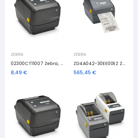
ZEBRA
ZEBRA
02300CT11007 Zebra, Wax Ribbon, 110mm
ZD4A042-30EE00EZ Zebra ZD421t, 8 Punti /mm (203dpi), RTC, USB, USB Host, BT (BLE), Ethernet
8,49 €
565,45 €