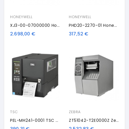
HONEYWELL
HONEYWELL
XJ3-00-07000000 Honeywell Compact 4 Mobile Mark III, 8 Dots/mm (203 Dpi), RTC, ZPL, DPL, PL-Z, LP, USB, RS232, Ethernet, Wi-Fi
PHD20-2270-01 Honeywell Print Head
2.698,00 €
317,52 €
TSC
ZEBRA
PEL-MH241-0001 TSC Peeler
ZT51042-T2E0000Z Zebra ZT510, 8 Punti /mm (203dpi), Peeler, Rewind, Disp., RTC, ZPL, ZPLII, USB, RS232, BT, Ethernet
390,31 €
2.532,83 €