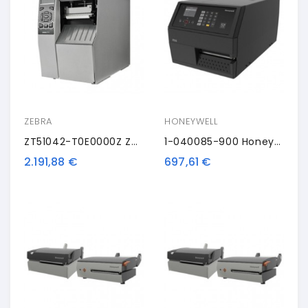
ZEBRA
HONEYWELL
ZT51042-T0E0000Z Zebra ZT510, 8 Punti /mm (203dpi), Disp., RTC, ZPL, ZPLII, USB, RS232, BT, Ethernet
1-040085-900 Honeywell Printhead PX6iC, 12 Dots/mm (300dpi)
2.191,88 €
697,61 €