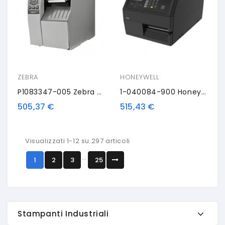
ZEBRA
HONEYWELL
P1083347-005 Zebra Print Head, 8 Dots/mm (203dpi)
1-040084-900 Honeywell Printhead, 8 Dots/mm (203dpi)
505,37 €
515,43 €
Visualizzati 1-12 su 297 articoli
…
1
2
3
25
Stampanti Industriali