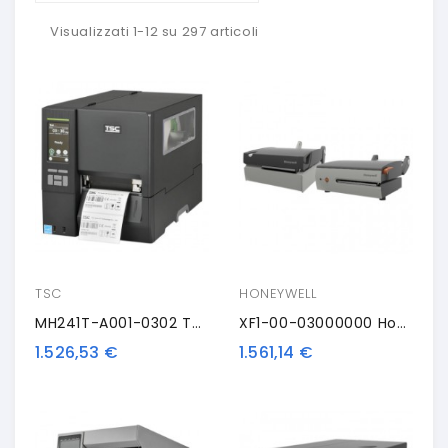
Visualizzati 1-12 su 297 articoli
TSC
HONEYWELL
MH241T-A001-0302 TSC MH241T, 8 Punti /mm (203dpi), Disp., RTC, USB, RS232, Ethernet
XF1-00-03000000 Honeywell Compact 4 Mark III, 8 Dots/mm (203 Dpi), RTC, ZPL, DPL, LP, USB, RS232, Ethernet
1.526,53 €
1.561,14 €