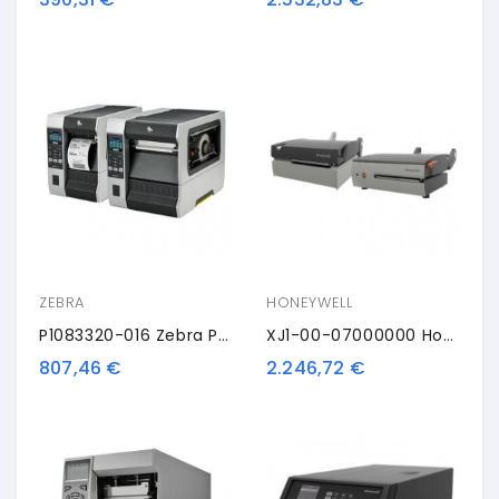
ZEBRA
HONEYWELL
P1083320-016 Zebra Printhead, Kit, 12 Dots/mm (300dpi)
XJ1-00-07000000 Honeywell Compact 4 Mobile Mark III, 8 Dots/mm (203 Dpi), RTC, ZPL, DPL, PL-Z, LP, USB, RS232, Ethernet
807,46 €
2.246,72 €