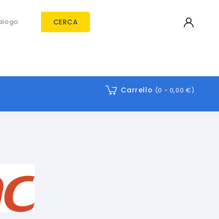
CERCA
Carrello
(0 -
0,00 €
)