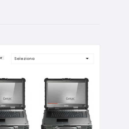
r:

Seleziona