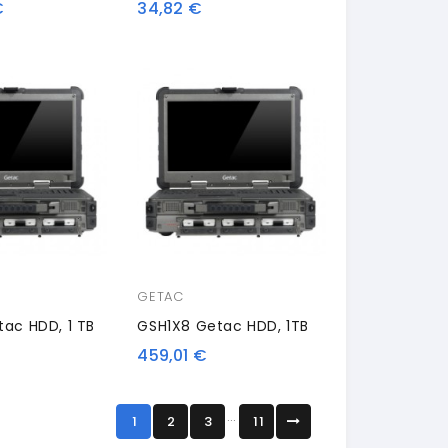
€
34,82 €
GETAC
ac HDD, 1 TB
GSH1X8 Getac HDD, 1TB
459,01 €
…
1
2
3
11