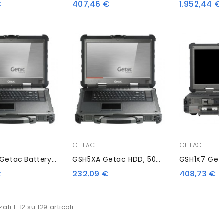
€
407,46 €
1.952,44 
GETAC
GETAC
GCMCK3 Getac Battery Charging Station, 2 Slots, UK
GSH5XA Getac HDD, 500 GB
GSH1X7 Get
€
232,09 €
408,73 €
zati 1-12 su 129 articoli