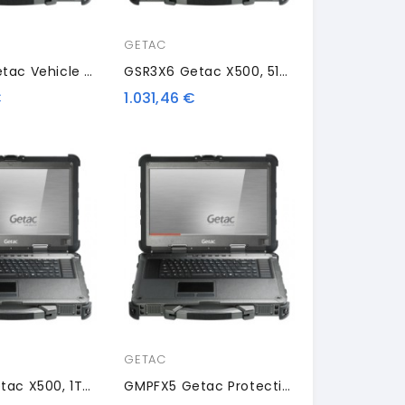
GETAC
GDVPX5 Getac Vehicle Dock, Tri Pass-Through
GSR3X6 Getac X500, 512GB SSD
€
1.031,46 €
GETAC
GSR0X5 Getac X500, 1TB SSD
GMPFX5 Getac Protection Film, Pack Of 10