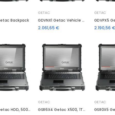
GETAC
GETAC
etac Backpack
GDVNX1 Getac Vehicle Dock
2.061,65 €
2.190,56 
GETAC
GETAC
GSR5X6 Getac HDD, 500 GB
GSR6X4 Getac X500, 1TB HDD