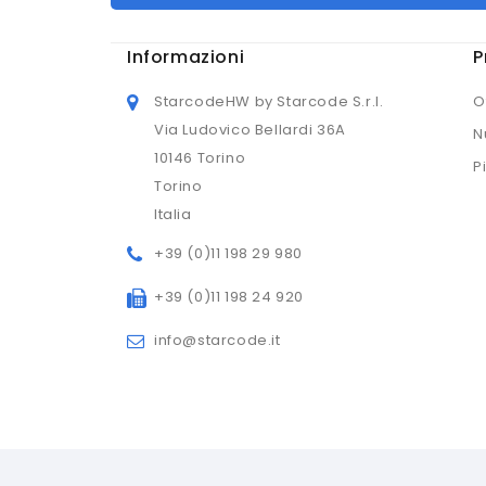
Informazioni
P
StarcodeHW by Starcode S.r.l.
O
Via Ludovico Bellardi 36A
N
10146 Torino
P
Torino
Italia
+39 (0)11 198 29 980
+39 (0)11 198 24 920
info@starcode.it