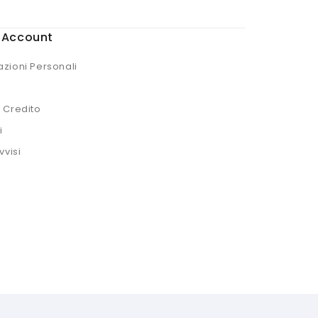
o Account
azioni Personali
i Credito
i
vvisi