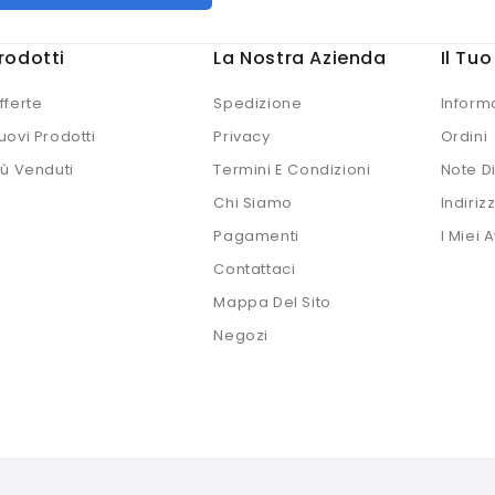
rodotti
La Nostra Azienda
Il Tu
fferte
Spedizione
Inform
uovi Prodotti
Privacy
Ordini
iù Venduti
Termini E Condizioni
Note D
Chi Siamo
Indirizz
Pagamenti
I Miei A
Contattaci
Mappa Del Sito
Negozi