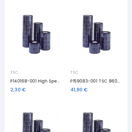
TSC
TSC
P140168-001 High Speed, TSC, Thermal Transfer Ribbon, Wax, 110mm, 2 Rolls/box, Black
P159083-001 TSC 8600-SRE, TSC, Nastro Trasportatore Termico, Resina, 110 Mm, Nero
2,30 €
41,80 €