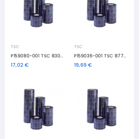
TSC
TSC
P159080-001 TSC 8300-PWX, TSC, Nastro Trasportatore Termico, Premium Cera, 110 Mm, Nero
P159036-001 TSC 8770-PRE, TSC, Nastro Trasportatore Termico, Premium Resina, 60 Mm, Nero
17,02 €
19,69 €