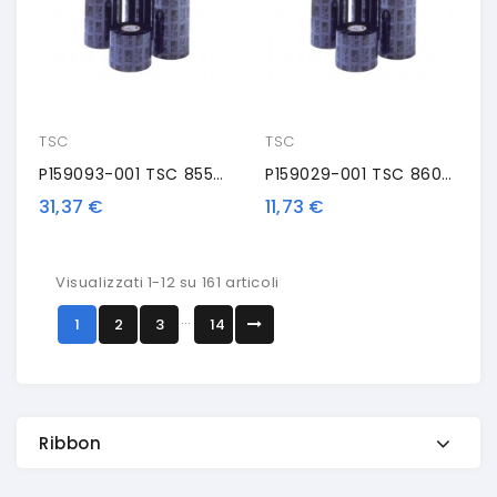
TSC
TSC
P159093-001 TSC 8550-SWR, TSC, Nastro Trasportatore Termico, Cera/resina, 152 Mm, Nero
P159029-001 TSC 8600-SRE, TSC, Nastro Trasportatore Termico, Resina, 110 Mm, Nero
31,37 €
11,73 €
Visualizzati 1-12 su 161 articoli
…
1
2
3
14
Ribbon