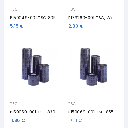
TSC
TSC
P159049-001 TSC 8050-SWX, TSC, Nastro Trasportatore Termico, Cera, 110 Mm, Nero
P173260-001 TSC, Wax, 110mm, 2 Rolls/box, Black
5,15 €
2,30 €
TSC
TSC
P159050-001 TSC 8300-PWX, TSC, Nastro Trasportatore Termico, Premium Cera, 110 Mm, Nero
P159069-001 TSC 8550-SWR, TSC, Nastro Trasportatore Termico, Cera/resina, 83 Mm, Nero
11,35 €
17,11 €