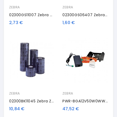
ZEBRA
ZEBRA
02300GS11007 Zebra ZipShip 2300, Thermal Transfer Ribbon, Wax, 110mm, 12 Rolls/box
02300GS06407 Zebra ZipShip 2300, Nastro Trasportatore Termico, Cera, 64 Mm
2,73 €
1,60 €
ZEBRA
ZEBRA
02300BK11045 Zebra ZipShip 2300, Nastro Trasportatore Termico, Cera, 110 Mm
PWR-BGA12V50W0WW Unità Di Alimentazione Di Zebra
10,84 €
47,52 €