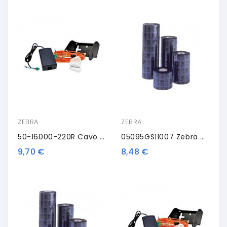
ZEBRA
ZEBRA
50-16000-220R Cavo Di Alimentazione AC Di Zebra (EU)
05095GS11007 Zebra ZipShip 5095, Nastro Trasportatore Termico, Resina, 110 Mm
9,70 €
8,48 €