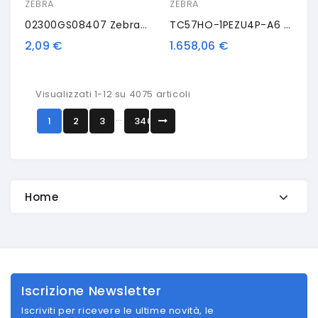
ZEBRA
ZEBRA
02300GS08407 Zebra ZipShip 2300, Nastro Trasportatore Termico, Cera, 84 Mm
TC57HO-1PEZU4P-A6 Zebra TC57, 2D, BT, WLAN, 4G, NFC, GPS, GMS, Android
2,09 €
1.658,06 €
Visualizzati 1-12 su 4075 articoli
…
1
2
3
340
Home
Iscrizione Newsletter
Iscriviti per ricevere le ultime novità, le