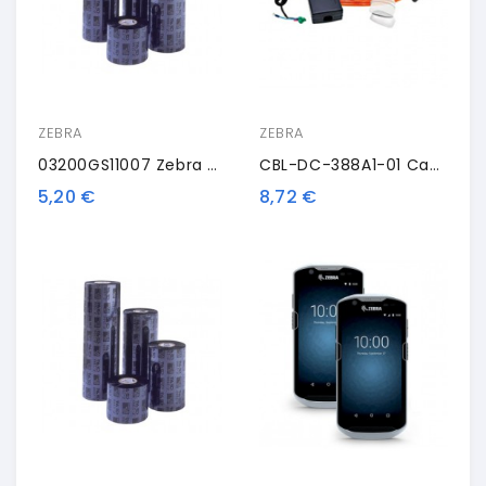
ZEBRA
ZEBRA
03200GS11007 Zebra ZipShip 3200, Nastro Trasportatore Termico, Cera/resina, 110 Mm
CBL-DC-388A1-01 Cavo DC Di Zebra
5,20 €
8,72 €