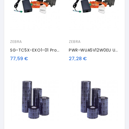
ZEBRA
ZEBRA
SG-TC5X-EXO1-01 Protezione Boot Di Zebra
PWR-WUA5V12W0EU Unità Di Alimentazione Di Zebra, EU
77,59 €
27,28 €