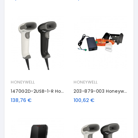
HONEYWELL
HONEYWELL
1470G2D-2USB-1-R Honeywell Voyager Extreme Performance 1470g, 2D, Multi-IF, Kit (USB), Nero
203-879-003 Honeywell Pistol Grip
138,76 €
100,62 €