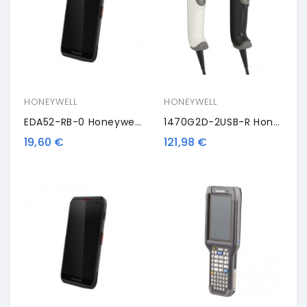
HONEYWELL
HONEYWELL
EDA52-RB-0 Honeywell Protective Case
1470G2D-2USB-R Honeywell Voyager Extreme Performance 1470g, 2D, Multi-IF, Kit (USB), Nero
19,60 €
121,98 €