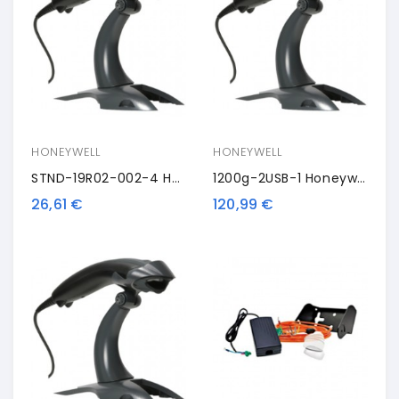
HONEYWELL
HONEYWELL
STND-19R02-002-4 Honeywell Stand
1200g-2USB-1 Honeywell Voyager 1200g, 1D, Multi-IF, Kit (USB, A Spirale), Nero
26,61 €
120,99 €