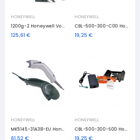
HONEYWELL
HONEYWELL
1200g-2 Honeywell Voyager 1200g, 1D, Multi-IF, Nero
CBL-500-300-C00 Honeywell Connection Cable, USB
125,61 €
19,25 €
HONEYWELL
HONEYWELL
MK5145-31A38-EU Honeywell Eclipse 5145, 1D, Kit (USB), Nero
CBL-500-300-S00 Honeywell Connection Cable, USB
61,52 €
19,25 €