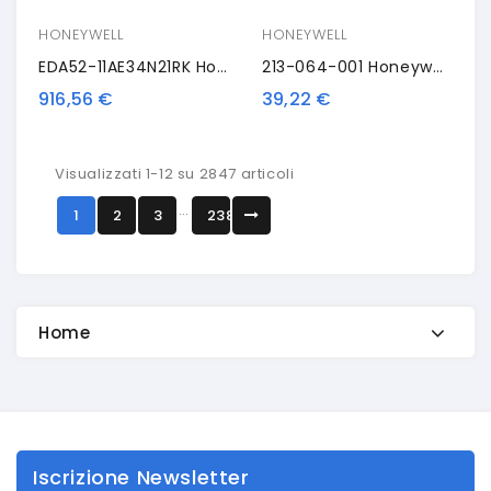
HONEYWELL
HONEYWELL
EDA52-11AE34N21RK Honeywell EDA52, 2Pin, 2D, USB-C, BT, Wi-Fi, 4G, NFC, Kit (USB), Android
213-064-001 Honeywell Rubber Boot
916,56 €
39,22 €
Visualizzati 1-12 su 2847 articoli
…
1
2
3
238
Home
Iscrizione Newsletter