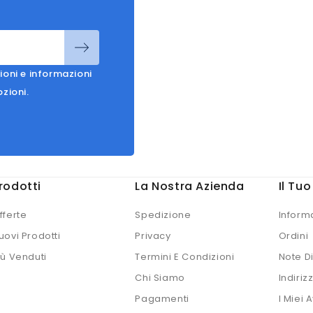
ioni e informazioni
ozioni.
rodotti
La Nostra Azienda
Il Tu
fferte
Spedizione
Inform
uovi Prodotti
Privacy
Ordini
iù Venduti
Termini E Condizioni
Note D
Chi Siamo
Indirizz
Pagamenti
I Miei A