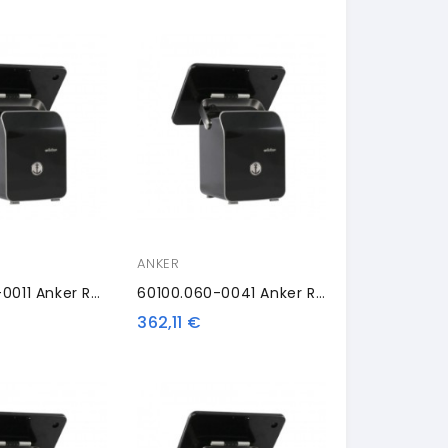
ANKER
60100.060-0011 Anker RK10S, EPSON Retrofit
60100.060-0041 Anker RK10S, EPSON Retrofit
362,11 €