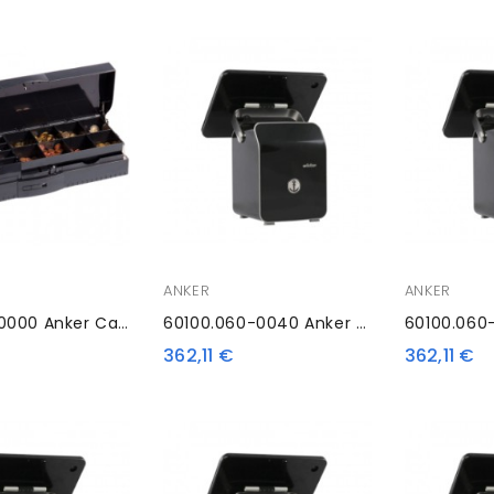
ANKER
ANKER
16101.221-0000 Anker Cassette Opening
60100.060-0040 Anker RK10S, EPSON Retrofit
362,11 €
362,11 €