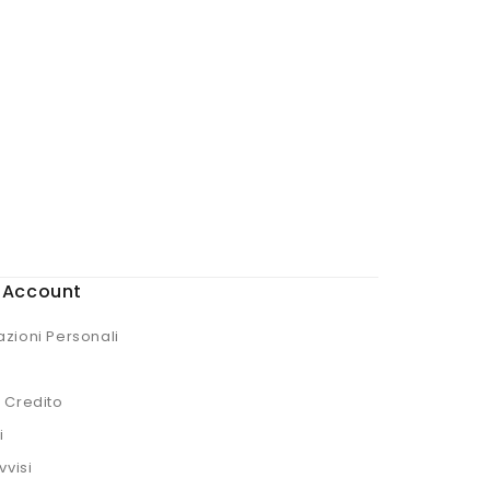
o Account
azioni Personali
i Credito
i
vvisi