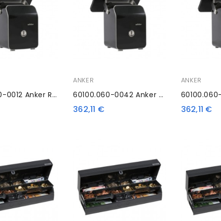
ANKER
ANKER
60100.060-0012 Anker RK10S, EPSON Retrofit
60100.060-0042 Anker RK10S, EPSON Retrofit
362,11 €
362,11 €