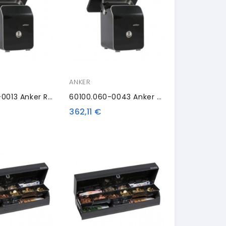
ANKER
60100.060-0013 Anker RK10S, EPSON Retrofit
60100.060-0043 Anker RK10S, EPSON Retrofit
362,11 €