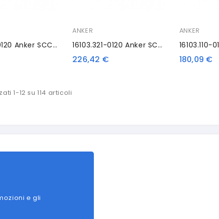
ANKER
ANKER
16103.111-0120 Anker SCC Plus, Without Lock, Antracite
16103.321-0120 Anker SCC Plus, With Lock Bolt, Antracite
€
226,42 €
180,09 €
ati 1-12 su 114 articoli
mozioni e gli