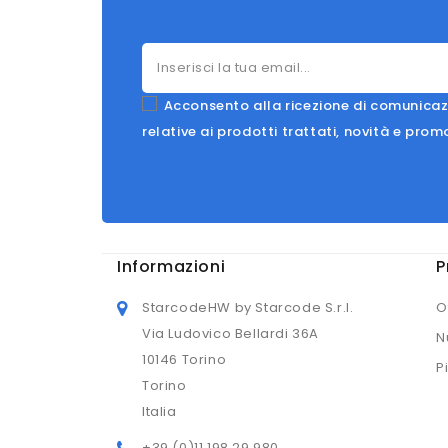
Acconsento alla ricezione di comunicaz
relative ai prodotti trattati, novità e prom
Informazioni
P
StarcodeHW by Starcode S.r.l.
O
Via Ludovico Bellardi 36A
N
10146 Torino
P
Torino
Italia
+39 (0)11 198 29 980