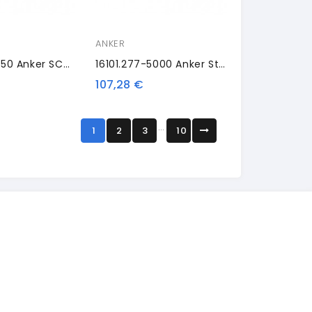
ANKER
16103.110-0150 Anker SCC Plus, Grigio Chiaro
16101.277-5000 Anker Standard Base
107,28 €
…
1
2
3
10